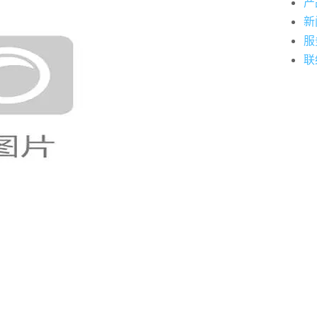
产
新
服
联