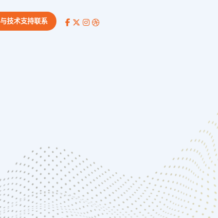
与技术支持联系