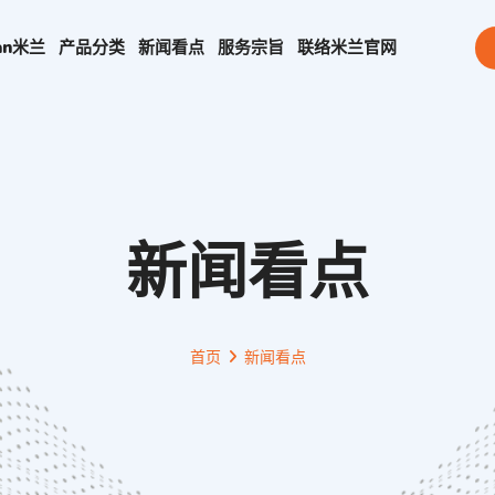
lan米兰
产品分类
新闻看点
服务宗旨
联络
米兰官网
新闻看点
首页
新闻看点