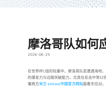
摩洛哥队如何
2026-06-25
在世界杯C组的较量中，摩洛哥队若遭遇海地
的爆发力与边路突破能力，尤其在反击中常以
署两方
米兰·(milan)中国官方网站
面着手应对。