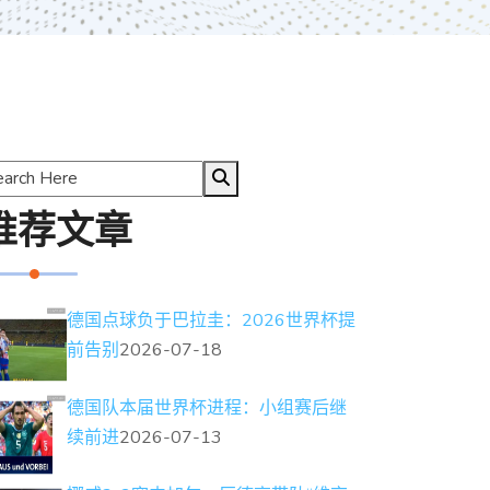
推荐文章
德国点球负于巴拉圭：2026世界杯提
前告别
2026-07-18
德国队本届世界杯进程：小组赛后继
续前进
2026-07-13