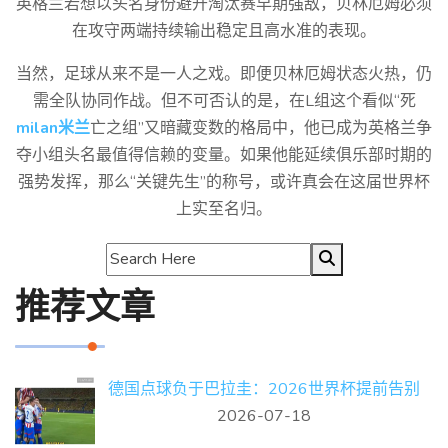
英格兰若想以头名身份避开淘汰赛早期强敌，贝林厄姆必须
在攻守两端持续输出稳定且高水准的表现。
当然，足球从来不是一人之戏。即便贝林厄姆状态火热，仍
需全队协同作战。但不可否认的是，在L组这个看似“死
milan米兰
亡之组”又暗藏变数的格局中，他已成为英格兰争
夺小组头名最值得信赖的变量。如果他能延续俱乐部时期的
强势发挥，那么“关键先生”的称号，或许真会在这届世界杯
上实至名归。
推荐文章
德国点球负于巴拉圭：2026世界杯提前告别
2026-07-18