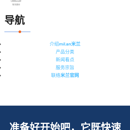
导航
介绍
milan米兰
产品分类
新闻看点
服务宗旨
联络
米兰官网
准备好开始吧，它既快速