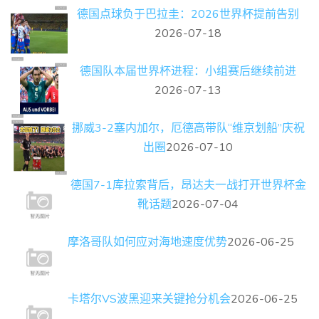
德国点球负于巴拉圭：2026世界杯提前告别
2026-07-18
德国队本届世界杯进程：小组赛后继续前进
2026-07-13
挪威3-2塞内加尔，厄德高带队“维京划船”庆祝
出圈
2026-07-10
德国7-1库拉索背后，昂达夫一战打开世界杯金
靴话题
2026-07-04
摩洛哥队如何应对海地速度优势
2026-06-25
卡塔尔VS波黑迎来关键抢分机会
2026-06-25