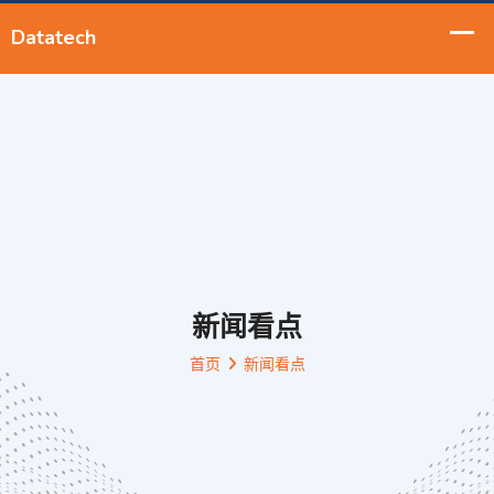
新闻看点
首页
新闻看点