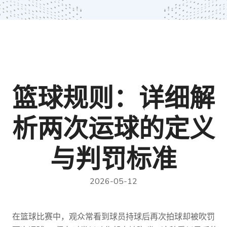
篮球规则：详细解
析两次运球的定义
与判罚标准
2026-05-12
在篮球比赛中，观众常看到球员持球后再次拍球却被吹罚