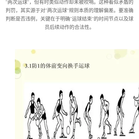
“两次运球”，但有时类似动作却未被吹哨。这种看似矛盾的
判罚，其实源于对“两次运球”规则本质的理解偏差。要准确
判断是否违例，关键在于明确“运球结束”的时间节点以及球
员后续动作的合法性。