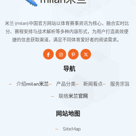
米兰·(milan)中国官方网站以体育赛事资讯为核心，融合实时比
分、赛程安排与战术解析等多种内容形式，为用户打造高效便
捷的信息获取渠道，满足不同体育爱好者的阅读需求。
导航
介绍
milan米兰
产品分类
新闻看点
服务宗旨
联络
米兰官网
网站地图
SiteMap