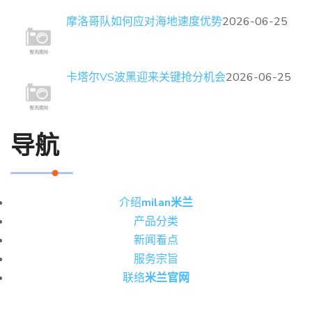
摩洛哥队如何应对海地速度优势
2026-06-25
卡塔尔VS波黑迎来关键抢分机会
2026-06-25
导航
介绍
milan米兰
产品分类
新闻看点
服务宗旨
联络
米兰官网