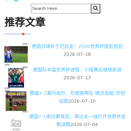
推荐文章
德国点球负于巴拉圭：2026世界杯提前告别
2026-07-18
德国队本届世界杯进程：小组赛后继续前进
2026-07-13
挪威3-2塞内加尔，厄德高带队“维京划船”庆祝
出圈
2026-07-10
德国7-1库拉索背后，昂达夫一战打开世界杯金
靴话题
2026-07-04