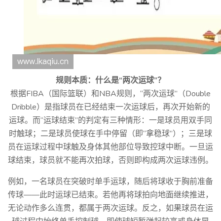
规则本质：什么是“两次运球”？
根据FIBA（国际篮联）和NBA规则，“两次运球”（Double
Dribble）是指球员在已经结束一次运球后，再次开始新的
运球。而“运球结束”的判定有三种情形：一是球员用双手同
时触球；二是球员使球在手中停留（即“拿稳球”）；三是球
员在运球过程中球触及身体其他部位导致控球中断。一旦运
球结束，球员就不能再次拍球，否则即构成两次运球违例。
例如，一名球员在突破时单手运球，随后将球收于胸前准备
传球——此时运球已结束。若他再将球拍向地面继续推进，
无论动作多么连贯，都属于两次运球。反之，如果球员在运