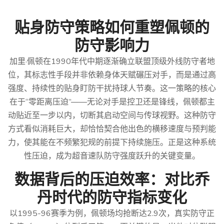
贴身防守策略如何重塑佩顿的
防守影响力
加里·佩顿在1990年代中期逐渐确立联盟顶级外线防守者地
位，其标志性手段并非依赖身体天赋碾压对手，而是通过高
强度、持续性的贴身盯防干扰持球人节奏。这一策略的核心
在于“零距离压迫”——无论对手是控卫还是锋线，佩顿都主
动贴近至一步以内，切断其启动空间与传球视野。这种防守
方式看似消耗巨大，却恰恰契合他出色的横移速度与预判能
力，使其能在不频繁犯规的前提下持续施压。正是这种系统
性压迫，成为超音速队防守强度跃升的关键变量。
数据背后的压迫效率：对比乔
丹时代的防守指标变化
以1995-96赛季为例，佩顿场均抢断达2.9次，真实防守正